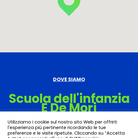
DOVE SIAMO
Scuola dell'infanzia
E De Mori
Viale Cavour 61, Vittorio Veneto
Utilizziamo i cookie sul nostro sito Web per offrirti
l'esperienza più pertinente ricordando le tue
preferenze e le visite ripetute. Cliccando su “Accetta